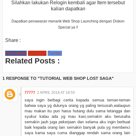
Silahkan lakukan Relogin kembali agar Item tersebut
kalian dapatkan
Dapatkan penawaran menarik
Web Shop Launching
dengan Diskon
Special ya !!
Share :
Facebook
Google+
Twitter
Related Posts :
1 RESPONSE TO "TUTORIAL WEB SHOP LOST SAGA"
77777
2 APRIL 2016 AT 18:55
saya ingin berbagi cerita kepada semua teman-teman
bahwa saya yg dulunya orang yg paling tersusah,walaupun
mau makan itu pun harus hutang dulu sama tetangga dan
syukur kalau ada yg mau kasi,semakin aku berusaha
semakin jauh juga pekerjaan dan selama aku ingin berbuat
baik kepada orang lain semakin banyak pula yg membenci
saya karna saya cuma dianggap rendah sama orang lain