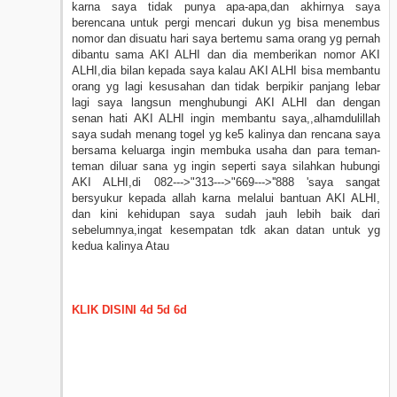
karna saya tidak punya apa-apa,dan akhirnya saya
berencana untuk pergi mencari dukun yg bisa menembus
nomor dan disuatu hari saya bertemu sama orang yg pernah
dibantu sama AKI ALHI dan dia memberikan nomor AKI
ALHI,dia bilan kepada saya kalau AKI ALHI bisa membantu
orang yg lagi kesusahan dan tidak berpikir panjang lebar
lagi saya langsun menghubungi AKI ALHI dan dengan
senan hati AKI ALHI ingin membantu saya,,alhamdulillah
saya sudah menang togel yg ke5 kalinya dan rencana saya
bersama keluarga ingin membuka usaha dan para teman-
teman diluar sana yg ingin seperti saya silahkan hubungi
AKI ALHI,di 082--->"313--->"669--->''888 'saya sangat
bersyukur kepada allah karna melalui bantuan AKI ALHI,
dan kini kehidupan saya sudah jauh lebih baik dari
sebelumnya,ingat kesempatan tdk akan datan untuk yg
kedua kalinya Atau
KLIK DISINI 4d 5d 6d