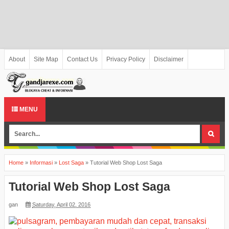
About
Site Map
Contact Us
Privacy Policy
Disclaimer
MENU
Home
»
Informasi
»
Lost Saga
»
Tutorial Web Shop Lost Saga
Tutorial Web Shop Lost Saga
gan
Saturday, April 02, 2016