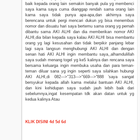
baik kepada orang lain semakin banyak pula yg membenci
saya karna saya cuma dianggap rendah sama orang lain
karna saya tidak punya apa-apa,dan akhirnya saya
berencana untuk pergi mencari dukun yg bisa menembus
nomor dan disuatu hari saya bertemu sama orang yg pernah
dibantu sama AKI ALHI dan dia memberikan nomor AKI
ALHI,dia bilan kepada saya kalau AKI ALHI bisa membantu
orang yg lagi kesusahan dan tidak berpikir panjang lebar
lagi saya langsun menghubungi AKI ALHI dan dengan
senan hati AKI ALHI ingin membantu saya,,alhamdulillah
saya sudah menang togel yg ke5 kalinya dan rencana saya
bersama keluarga ingin membuka usaha dan para teman-
teman diluar sana yg ingin seperti saya silahkan hubungi
AKI ALHI,di 082--->"313--->"669--->''888 'saya sangat
bersyukur kepada allah karna melalui bantuan AKI ALHI,
dan kini kehidupan saya sudah jauh lebih baik dari
sebelumnya,ingat kesempatan tdk akan datan untuk yg
kedua kalinya Atau
KLIK DISINI 4d 5d 6d