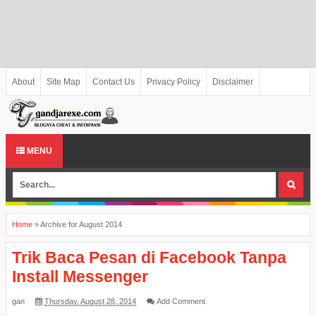
About
Site Map
Contact Us
Privacy Policy
Disclaimer
MENU
Home
»
Archive for August 2014
Trik Baca Pesan di Facebook Tanpa
Install Messenger
gan
Thursday, August 28, 2014
Add Comment