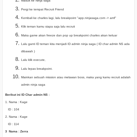
Masuk ke Ninja saga
Pergi ke tempat Recruit Friend
Kembali ke charles lagi, lalu breakpoint "app.ninjasaga.com -> amf"
Klik teman kamu siapa saja lalu recruit
Maka game akan freeze dan pop up breakpoint charles akan keluar
Lalu ganti ID teman kita menjadi ID admin ninja saga ( ID char admin NS ada
dibawah )
Lalu klik execute,
Lalu lepas breakpoint.
Mainkan sebuah mission atau melawan boss, maka yang kamu recruit adalah
admin ninja saga
Berikut ini ID Char admin NS :
1. Nama : Kage
ID : 104
2. Nama : Kage
ID : 114
3 Nama : Zerra