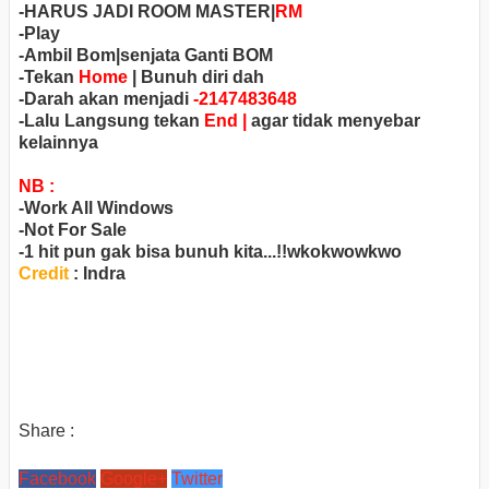
-HARUS JADI ROOM MASTER|
RM
-Play
-Ambil Bom|senjata Ganti BOM
-Tekan
Home
| Bunuh diri dah
-Darah akan menjadi
-2147483648
-Lalu Langsung tekan
End |
agar tidak menyebar
kelainnya
NB :
-Work All Windows
-Not For Sale
-1 hit pun gak bisa bunuh kita...!!wkokwowkwo
Credit
: Indra
Share :
Facebook
Google+
Twitter