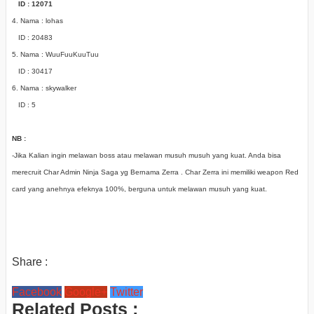
ID : 12071
4. Nama : lohas
ID : 20483
5. Nama : WuuFuuKuuTuu
ID : 30417
6. Nama : skywalker
ID : 5
NB :
-Jika Kalian ingin melawan boss atau melawan musuh musuh yang kuat. Anda bisa
merecruit Char Admin Ninja Saga yg Bernama Zerra . Char Zerra ini memiliki weapon Red
card yang anehnya efeknya 100%, berguna untuk melawan musuh yang kuat.
Share :
Facebook
Google+
Twitter
Related Posts :