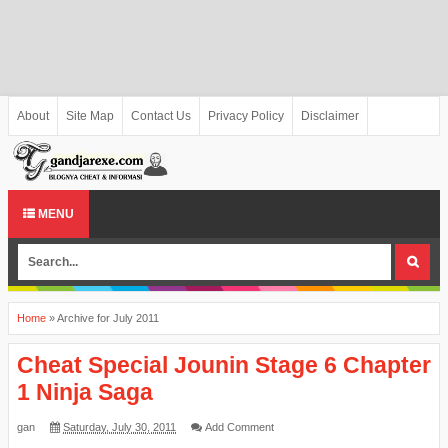
About
Site Map
Contact Us
Privacy Policy
Disclaimer
MENU
Home
»
Archive for July 2011
Cheat Special Jounin Stage 6 Chapter
1 Ninja Saga
gan
Saturday, July 30, 2011
Add Comment