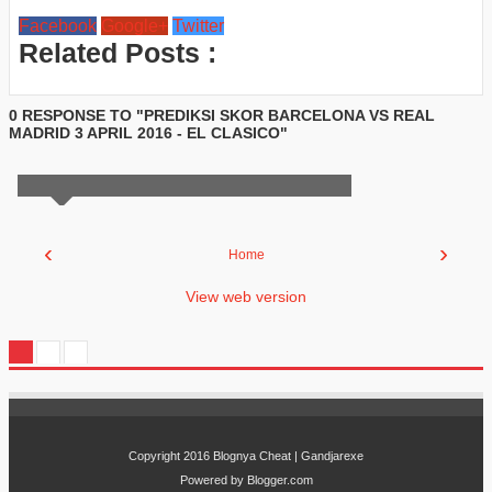
Facebook
Google+
Twitter
Related Posts :
0 RESPONSE TO "PREDIKSI SKOR BARCELONA VS REAL
MADRID 3 APRIL 2016 - EL CLASICO"
‹
›
Home
View web version
Copyright 2016
Blognya Cheat | Gandjarexe
Powered by
Blogger.com