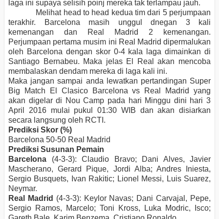
laga ini supaya selisih poinj mereka tak terlampau jauh.
Melihat head to head kedua tim dari 5 perjumpaan
terakhir. Barcelona masih unggul dnegan 3 kali
kemenangan dan Real Madrid 2 kemenangan.
Perjumpaan pertama musim ini Real Madrid dipermalukan
oleh Barcelona dengan skor 0-4 kala laga dimainkan di
Santiago Bernabeu. Maka jelas El Real akan mencoba
membalaskan dendam mereka di laga kali ini.
Maka jangan sampai anda lewatkan pertandingan Super
Big Match El Clasico Barcelona vs Real Madrid yang
akan digelar di Nou Camp pada hari Minggu dini hari 3
April 2016 mulai pukul 01:30 WIB dan akan disiarkan
secara langsung oleh RCTI.
Prediksi Skor (%)
Barcelona 50-50 Real Madrid
Prediksi Susunan Pemain
Barcelona
(4-3-3): Claudio Bravo; Dani Alves, Javier
Mascherano, Gerard Pique, Jordi Alba; Andres Iniesta,
Sergio Busquets, Ivan Rakitic; Lionel Messi, Luis Suarez,
Neymar.
Real Madrid
(4-3-3): Keylor Navas; Dani Carvajal, Pepe,
Sergio Ramos, Marcelo; Toni Kross, Luka Modric, Isco;
Gareth Bale, Karim Benzema, Cristiano Ronaldo.