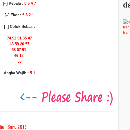
da
[--] Kepala :
0 6 4 7
[--] Ekor :
5 8 2 1
[--] Colok Bebas :
74 92 91 35 47
46 59 20 57
58 07 91
46 18
53
Angka Wajib :
5 1
hun Baru 2013