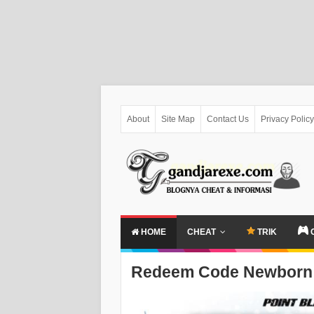
About
Site Map
Contact Us
Privacy Policy
HOME
CHEAT
TRIK
Redeem Code Newborn 