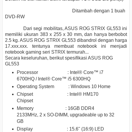
Ditambah dengan 1 buah
DVD-RW
Dari segi mobilitas, ASUS ROG STRIX GL553 ini
memiliki ukuran
383 x 255 x 30 mm, dan hanya berbobot
2.5 kg
.
ASUS ROG STRIX GL553 dibandrol dengan harga
17.xxx.xxx. tentunya membuat notebook ini menjadi
notebook gaming seri STRIX termurah...
Secara keseluruhan, berikut spesifikasi ASUS ROG
GL553
Processor
: Intel® Core™ i7
6700HQ / Intel® Core™ i5 6300HQ
Operating System :
Windows 10 Home
Chipset
: Intel® HM170
Chipset
Memory : 16GB
DDR4
2133MHz, 2 x SO-DIMM, upgradeable up to 32
GB
Display :
15.6" (16:9) LED