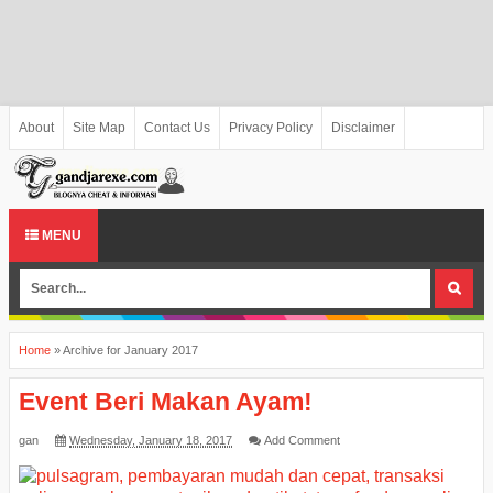
About
Site Map
Contact Us
Privacy Policy
Disclaimer
MENU
Home
»
Archive for January 2017
Event Beri Makan Ayam!
gan
Wednesday, January 18, 2017
Add Comment