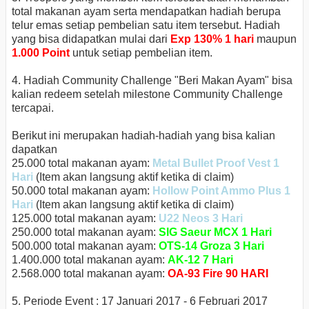
total makanan ayam serta mendapatkan hadiah berupa
telur emas setiap pembelian satu item tersebut. Hadiah
yang bisa didapatkan mulai dari
Exp 130% 1 hari
maupun
1.000 Point
untuk setiap pembelian item.
4. Hadiah Community Challenge "Beri Makan Ayam" bisa
kalian redeem setelah milestone Community Challenge
tercapai.
Berikut ini merupakan hadiah-hadiah yang bisa kalian
dapatkan
25.000 total makanan ayam:
Metal Bullet Proof Vest 1
Hari
(Item akan langsung aktif ketika di claim)
50.000 total makanan ayam:
Hollow Point Ammo Plus 1
Hari
(Item akan langsung aktif ketika di claim)
125.000 total makanan ayam:
U22 Neos 3 Hari
250.000 total makanan ayam:
SIG Saeur MCX 1 Hari
500.000 total makanan ayam:
OTS-14 Groza 3 Hari
1.400.000 total makanan ayam:
AK-12 7 Hari
2.568.000 total makanan ayam:
OA-93 Fire 90 HARI
5. Periode Event : 17 Januari 2017 - 6 Februari 2017