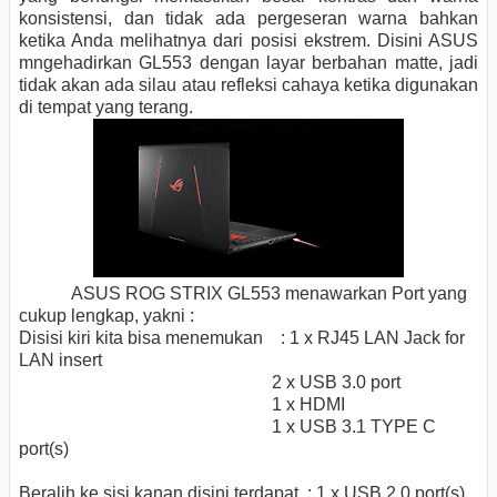
konsistensi, dan tidak ada pergeseran
warna
bahkan
ketika Anda melihatnya dari posisi ekstrem. Disini ASUS
mngehadirkan GL553 dengan layar berbahan matte, jadi
tidak akan ada silau atau refleksi cahaya ketika digunakan
di tempat yang terang.
ASUS ROG STRIX GL553 menawarkan Port yang
cukup lengkap, yakni :
Disisi kiri kita bisa menemukan : 1 x RJ45 LAN Jack for
LAN insert
2 x USB 3.0 port
1 x HDMI
1 x USB 3.1 TYPE C
port(s)
Beralih ke sisi kanan disini terdapat : 1 x USB 2.0 port(s)