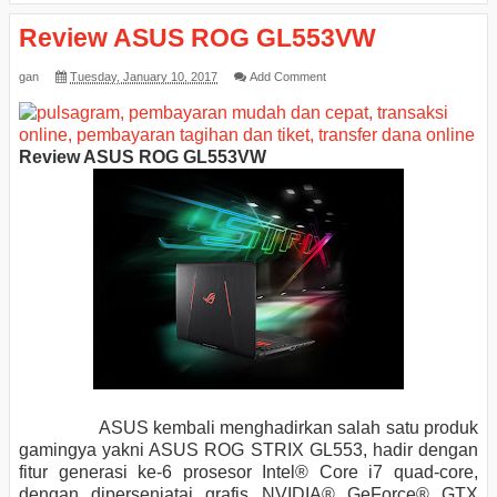
Review ASUS ROG GL553VW
gan
Tuesday, January 10, 2017
Add Comment
Review ASUS ROG GL553VW
ASUS kembali menghadirkan salah satu produk
gamingya yakni ASUS ROG STRIX GL553, hadir dengan
fitur
generasi ke-6 prosesor Intel® Core
i7
quad
-core
,
dengan dipersenjatai grafis NVIDIA® GeForce® GTX