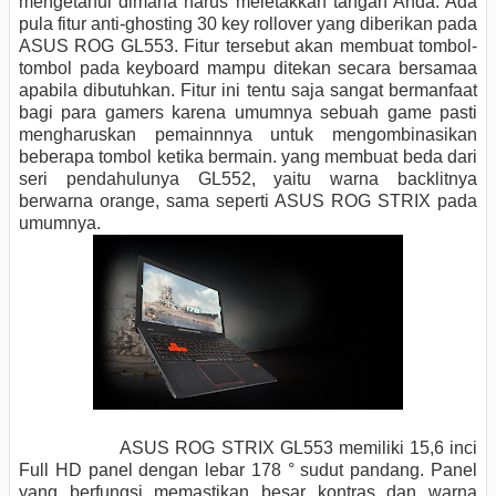
mengetahui dimana harus meletakkan tangan Anda.
Ada
pula fitur anti-ghosting 30 key rollover yang diberikan pada
ASUS ROG GL553. Fitur tersebut akan membuat tombol-
tombol pada keyboard mampu ditekan secara bersamaa
apabila dibutuhkan. Fitur ini tentu saja sangat bermanfaat
bagi para gamers karena umumnya sebuah game pasti
mengharuskan pemainnnya untuk mengombinasikan
beberapa tombol ketika bermain. yang membuat beda dari
seri pendahulunya GL552, yaitu warna backlitnya
berwarna orange, sama seperti ASUS ROG STRIX pada
umumnya.
ASUS ROG
STRIX
GL553
memiliki 15,6 inci
Full HD panel dengan lebar 178 ° sudut pandang. Panel
yang
berfungsi memastikan
besar kontras dan warna