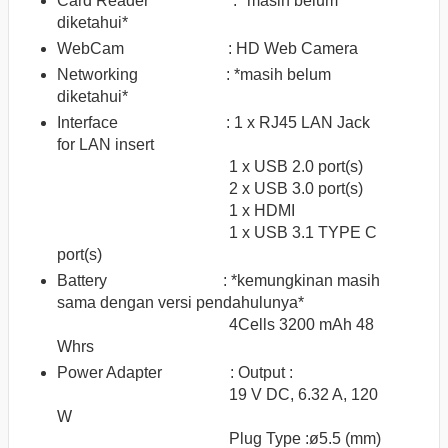
Card Reader : *masih belum
diketahui*
WebCam :
HD Web Camera
Networking : *masih belum
diketahui*
Interface :
1 x RJ45 LAN Jack
for LAN insert
1 x USB 2.0 port(s)
2 x USB 3.0 port(s)
1 x HDMI
1 x USB 3.1 TYPE C
port(s)
Battery : *kemungkinan masih
sama dengan versi pendahulunya*
4Cells 3200 mAh 48
Whrs
Power Adapter :
Output :
19 V DC, 6.32 A, 120
W
Plug Type :ø5.5 (mm)