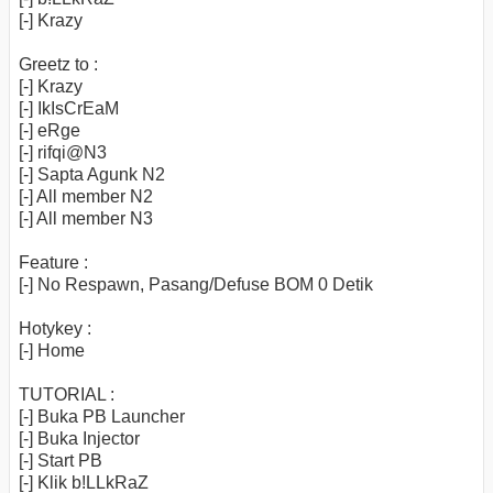
[-] Krazy
Greetz to :
[-] Krazy
[-] IkIsCrEaM
[-] eRge
[-] rifqi@N3
[-] Sapta Agunk N2
[-] All member N2
[-] All member N3
Feature :
[-] No Respawn, Pasang/Defuse BOM 0 Detik
Hotykey :
[-] Home
TUTORIAL :
[-] Buka PB Launcher
[-] Buka Injector
[-] Start PB
[-] Klik b!LLkRaZ