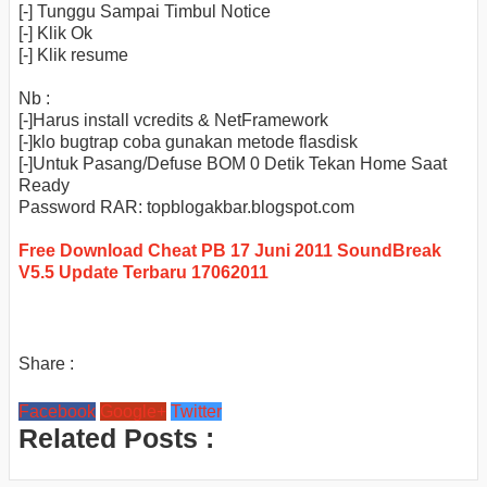
[-] Tunggu Sampai Timbul Notice
[-] Klik Ok
[-] Klik resume
Nb :
[-]Harus install vcredits & NetFramework
[-]klo bugtrap coba gunakan metode flasdisk
[-]Untuk Pasang/Defuse BOM 0 Detik Tekan Home Saat
Ready
Password RAR: topblogakbar.blogspot.com
Free Download Cheat PB 17 Juni 2011 SoundBreak
V5.5 Update Terbaru 17062011
Share :
Facebook
Google+
Twitter
Related Posts :