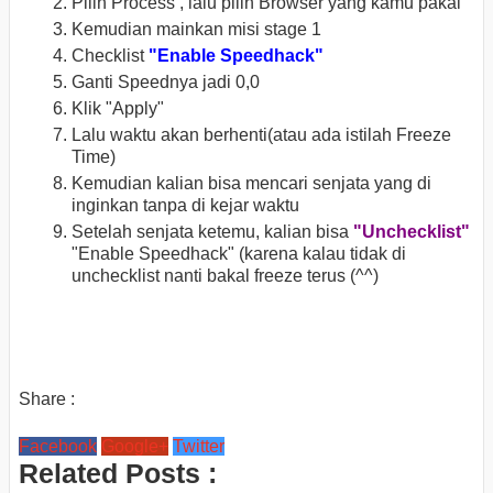
Pilih Process , lalu pilih Browser yang kamu pakai
Kemudian mainkan misi stage 1
Checklist
"Enable Speedhack"
Ganti Speednya jadi 0,0
Klik "Apply"
Lalu waktu akan berhenti(atau ada istilah Freeze
Time)
Kemudian kalian bisa mencari senjata yang di
inginkan tanpa di kejar waktu
Setelah senjata ketemu, kalian bisa
"Unchecklist"
"Enable Speedhack"
(karena kalau tidak di
unchecklist nanti bakal freeze terus (^^)
Share :
Facebook
Google+
Twitter
Related Posts :