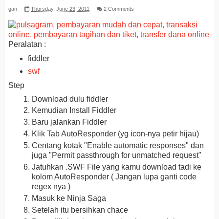
gan
Thursday, June 23, 2011
2 Comments
Peralatan :
fiddler
swf
Step
Download dulu fiddler
Kemudian Install Fiddler
Baru jalankan Fiddler
Klik Tab AutoResponder (yg icon-nya petir hijau)
Centang kotak "Enable automatic responses" dan
juga "Permit passthrough for unmatched request"
Jatuhkan .SWF File yang kamu download tadi ke
kolom AutoResponder ( Jangan lupa ganti code
regex nya )
Masuk ke Ninja Saga
Setelah itu bersihkan chace