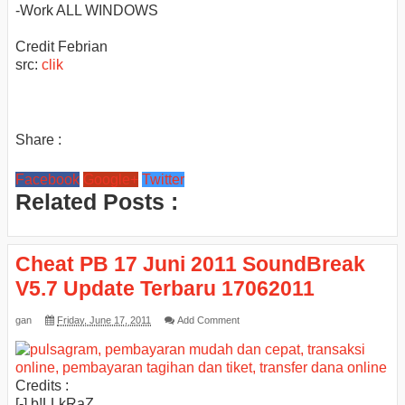
-Work ALL WINDOWS
Credit Febrian
src:
clik
Share :
Facebook
Google+
Twitter
Related Posts :
Cheat PB 17 Juni 2011 SoundBreak
V5.7 Update Terbaru 17062011
gan
Friday, June 17, 2011
Add Comment
Credits :
[-] b!LLkRaZ