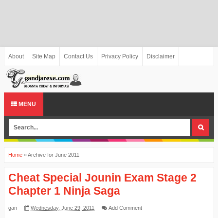
About
Site Map
Contact Us
Privacy Policy
Disclaimer
MENU
Home
»
Archive for June 2011
Cheat Special Jounin Exam Stage 2
Chapter 1 Ninja Saga
gan
Wednesday, June 29, 2011
Add Comment