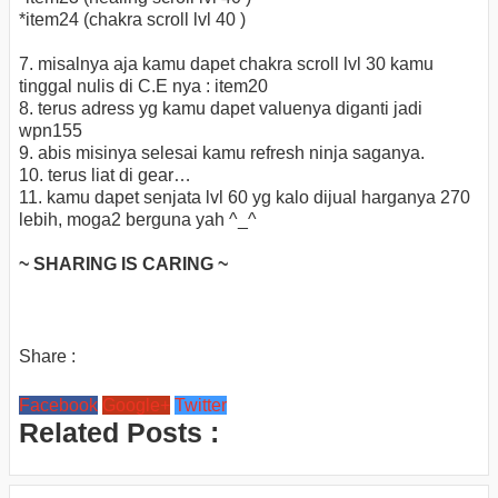
*item24 (chakra scroll lvl 40 )
7. misalnya aja kamu dapet chakra scroll lvl 30 kamu
tinggal nulis di C.E nya : item20
8. terus adress yg kamu dapet valuenya diganti jadi
wpn155
9. abis misinya selesai kamu refresh ninja saganya.
10. terus liat di gear…
11. kamu dapet senjata lvl 60 yg kalo dijual harganya 270
lebih, moga2 berguna yah ^_^
~ SHARING IS CARING ~
Share :
Facebook
Google+
Twitter
Related Posts :