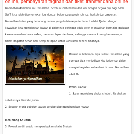
RamadhanMarhaban Ya Ramadhan, setahun telah berlalu dan kini dengan segala puji bagi Allah
SWT kita telah dipertemukan lagi dengan bulan yang penuh rahmat, berkah dan ampunan.
Ramadhan bulan yang berladang pahala yang di dalamnya terdapat Lailatul Qadar, dengan
kewajiban kita menjalankan ibadah di dalamnya sehingga tidak boleh menjadikan bermalas-malasan
karena menahan hawa nafsu, menahan lapar dan haus, sehingga merasa kurang bersemangat
dalam kegiatan sehari-hari, tetapi tetaplah untuk konsisten seperti biasanya.
Berikut ini beberapa Tips Bulan Ramadhan yang
semoga bisa menjadikan kita istiqomah dalam
mengisi kegiatan sehari-hari di bulan Ramadhan
1433 H.
Waktu Sahur
1. Sahur menjelang sholat shubuh. Usahakan
sebelumnya tilawah Qur'an
2. Sepuluh menit sebelum adzan bersiap-siap menghentikan makan
Menjelang Shubuh
3. Fokuskan diri untuk mempersiapkan shalat Shubuh