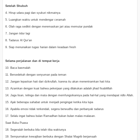
Setelah Shubuh
4. Hirup udara pagi dan syukuri nikmatnya
5. Luangkan waktu untuk mendengar ceramah
6. Olah raga sedikit dengan meremaskan jari atau memutar pundak
7. Jangan tidur lagi
8. Tadarus Al Qur'an
9. Siap menunaikan tugas harian dalam keadaan fresh
Selama perjalanan dan di tempat kerja
10. Baca basmalah
11. Bersedekah dengan senyuman pada teman
12. Jangan lepaskan hati dari dzikrullah, karena itu akan menentramkan hati kita
13. Azamkan dengan kuat bahwa pekerjaan yang dilakukan adalah jihad fisabilillah
14. Jaga lisan, telinga dan mata dengan memfungsikannya pada hal-hal yang mendapat ridlo Allah.
15. Ajak beberapa sahabat untuk menjadi pengingat ketika kita lupa
16. Apabila emosi tidak terkendali, segera berwudhu dan perbanyak tadarus
17. Selalu ingat bahwa bulan Ramadhan bukan bulan malas-malasan.
Saat Buka Puasa
18. Segeralah berbuka bila telah tiba waktunya
19. Sempurnakan kewajiban berbuka dengan Shalat Magrib berjamaah