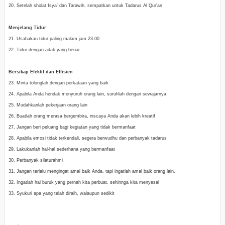
20. Setelah sholat Isya’ dan Tarawih, sempatkan untuk Tadarus Al Qur'an
Menjelang Tidur
21. Usahakan tidur paling malam jam 23.00
22. Tidur dengan adab yang benar
Bersikap Efektif dan Effisien
23. Minta tolonglah dengan perkataan yang baik
24. Apabila Anda hendak menyuruh orang lain, suruhlah dengan sewajarnya
25. Mudahkanlah pekerjaan orang lain
26. Buatlah orang merasa bergembira, niscaya Anda akan lebih kreatif
27. Jangan beri peluang bagi kegiatan yang tidak bermanfaat
28. Apabila emosi tidak terkendali, segera berwudhu dan perbanyak tadarus
29. Lakukanlah hal-hal sederhana yang bermanfaat
30. Perbanyak silaturahmi
31. Jangan terlalu mengingat amal baik Anda, tapi ingatlah amal baik orang lain.
32. Ingatlah hal buruk yang pernah kita perbuat, sehinnga kita menyesal
33. Syukuri apa yang telah diraih, walaupun sedikit