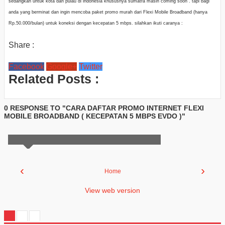
sedangkan untuk kota dan pulau di indonesia khususnya sumatra masih coming soon . tapi bagi
anda yang berminat dan ingin mencoba paket promo murah dari Flexi Mobile Broadband (hanya
Rp.50.000/bulan) untuk koneksi dengan kecepatan 5 mbps. silahkan ikuti caranya :
Share :
Facebook
Google+
Twitter
Related Posts :
0 RESPONSE TO "CARA DAFTAR PROMO INTERNET FLEXI
MOBILE BROADBAND ( KECEPATAN 5 MBPS EVDO )"
‹
›
Home
View web version