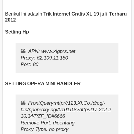
Berikut Ini adaalh
Trik Internet Gratis XL 19 juli Terbaru
2012
Setting Hp
APN: www.xlgp
r
s.net
Proxy: 62.109.11.180
Port: 80
SETTING OPERA MINI HANDLER
FrontQuery:http://123.Xl.Co.Id/cgi-
bin/nphproxy.cgi/010110A/http/217.212.2
30.34/PZF_ID#6666
Remove Port: dicentang
Proxy Type: no proxy