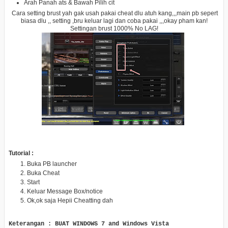
Arah Panah ats & Bawah Pilih cit
Cara setting brust yah gak usah pakai cheat dlu atuh kang,,,main pb sepert
biasa dlu ,, setting ,bru keluar lagi dan coba pakai ,,,okay pham kan!
Settingan brust 1000% No LAG!
Tutorial :
Buka PB launcher
Buka Cheat
Start
Keluar Message Box/notice
Ok,ok saja Hepii Cheatting dah
Keterangan : BUAT WINDOWS 7 and Windows Vista