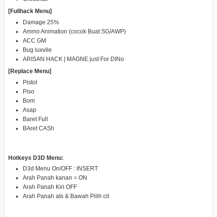
[Fullhack Menu]
Damage 25%
Ammo Animation (cocok Buat SG/AWP)
ACC GM
Bug luxvile
ARISAN HACK | MAGNE just For DINo
[Replace Menu]
Pistol
Piso
Bom
Asap
Baret Full
BAret CASh
Hotkeys D3D Menu:
D3d Menu On/OFF : INSERT
Arah Panah kanan = ON
Arah Panah Kiri OFF
Arah Panah ats & Bawah Pilih cit