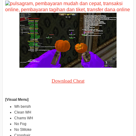
Download Cheat
[Visual Menu]
Wh bersih
Clean WH
Chams WH
No Fog
No SMoke
Crosshair