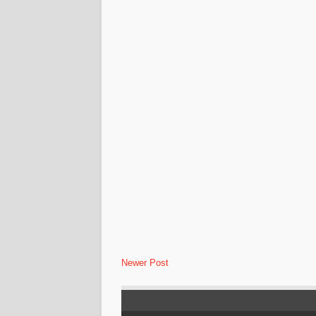
Newer Post