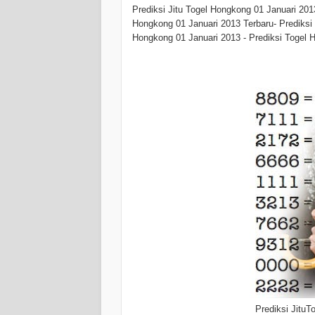
Prediksi Jitu Togel Hongkong 01 Januari 201
Hongkong 01 Januari 2013 Terbaru- Prediksi
Hongkong 01 Januari 2013 - Prediksi Togel Ha
Prediksi Jitu