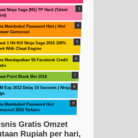
eat Ninja Saga (NS) TP Hack (Talent
int)
ra Membobol Password Hint | Hint
swer Gemscool
eat 1 Hit Kill Ninja Saga 2016 100%
rk With Cheat Engine
ra Mendapatkan 50 Facebook Credit
atis
eat Point Blank Mei 2018
M Exp 2012 Delay 10 Seconds | Ninja
ga
ra Membobol Password Hint
mscool 2016 Terbaru
isnis Gratis Omzet
utaan Rupiah per hari,