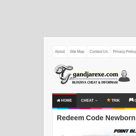
About
Site Map
Contact Us
Privacy Policy
HOME
CHEAT
TRIK
Redeem Code Newborn 