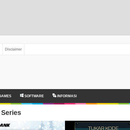
Disclaimer
GAMES
SOFTWARE
INFORMASI
Series