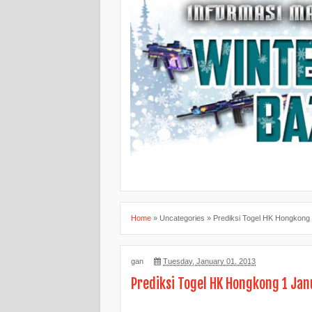
Home
»
Uncategories
»
Prediksi Togel HK Hongkong 
gan
Tuesday, January 01, 2013
Prediksi Togel HK Hongkong 1 Jan