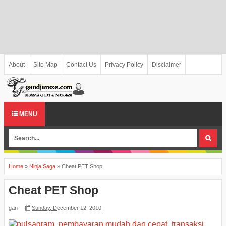
About
Site Map
Contact Us
Privacy Policy
Disclaimer
MENU
Home
»
Ninja Saga
»
Cheat PET Shop
Cheat PET Shop
gan
Sunday, December 12, 2010